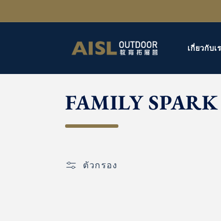
ข้ามไป
ยัง
เนื้อหา
เกี่ยวกับเ
ค
FAMILY SPARK
อ
ล
ตัวกรอง
เ
ล